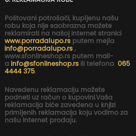
Poštovani potrošači, kupljenu našu
robu koja nije saobrazna možete
reklamirati na našoj internet stranici
www.porradalupo.rs
putem mejla
info@porradalupo.rs
,
www.sfonlineshop.rs putem mail-
a
info@sfonlineshop.rs
ili telefona
065
4444 375
.
Navedenu reklamaciju možete
podneti uz račun o kupovini.Vaša
reklamacija biće zavedena u knjizi
primljenih reklamacija koju vodimo za
našu internet prodaju.