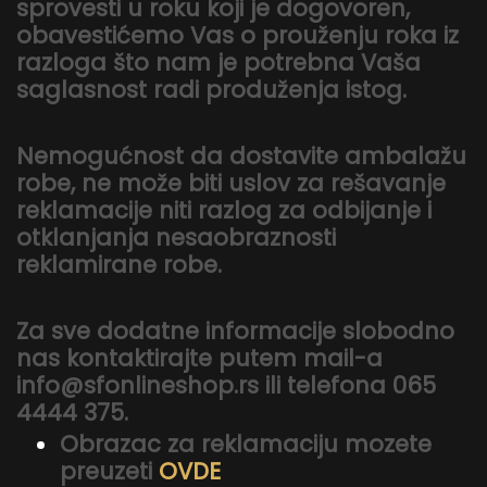
sprovesti u roku koji je dogovoren,
obavestićemo Vas o prouženju roka iz
razloga što nam je potrebna Vaša
saglasnost radi produženja istog.
Nemogućnost da dostavite ambalažu
robe, ne može biti uslov za rešavanje
reklamacije niti razlog za odbijanje i
otklanjanja nesaobraznosti
reklamirane robe.
Za sve dodatne informacije slobodno
nas kontaktirajte putem mail-a
info@sfonlineshop.rs ili telefona 065
4444 375.
Obrazac za reklamaciju mozete
preuzeti
OVDE