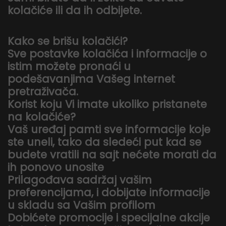
kolačiće ili da ih odbijete.
Kako se brišu kolačići?
Sve postavke kolačića i informacije o
istim možete pronaći u
podešavanjima Vašeg internet
pretraživača.
Korist koju Vi imate ukoliko pristanete
na kolačiće?
Vaš uređaj pamti sve informacije koje
ste uneli, tako da sledeći put kad se
budete vratili na sajt nećete morati da
ih ponovo unosite
Prilagođava sadržaj vašim
preferencijama, i dobijate informacije
u skladu sa Vašim profilom
Dobićete promocije i specijalne akcije