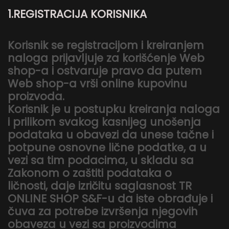
1.REGISTRACIJA KORISNIKA
Korisnik se registracijom i kreiranjem
naloga prijavljuje za korišćenje Web
shop-a i ostvaruje pravo da putem
Web shop-a vrši online kupovinu
proizvoda.
Korisnik je u postupku kreiranja naloga
i prilikom svakog kasnijeg unošenja
podataka u obavezi da unese tačne i
potpune osnovne lične podatke, a u
vezi sa tim podacima, u skladu sa
Zakonom o zaštiti podataka o
ličnosti, daje izričitu saglasnost TR
ONLINE SHOP S&F-u da iste obrađuje i
čuva za potrebe izvršenja njegovih
obaveza u vezi sa proizvodima