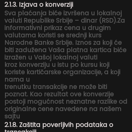
2.1.3. Izjava o konverziji
Sva plaćanja biće izvršena u lokalnoj
valuti Republike Srbije – dinar (RSD).Za
informativni prikaz cena u drugim
valutama koristi se srednji kurs
Narodne Banke Srbije. Iznos za koji će
biti zadužena Vaša platna kartica biće
izražen u Vašoj lokalnoj valuti
kroz konverziju u istu po kursu koji
koriste kartičarske organizacije, a koji
nama u
trenutku transakcije ne može biti
poznat. Kao rezultat ove konverzije
postoji mogućnost neznatne razlike od
originalne cene navedene na našem
sajtu
2.1.8. Zaštita poverljivih podataka o