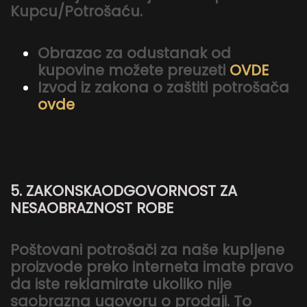
Kupcu/Potrošaću.
Obrazac za odustanak od
kupovine možete preuzeti
OVDE
Izvod iz zakona o zaštiti potrošača
ovde
5. ZAKONSKAODGOVORNOST ZA
NESAOBRAZNOST ROBE
Poštovani potrošači za naše kupljene
proizvode preko interneta imate pravo
da iste reklamirate ukoliko nije
saobrazna ugovoru o prodaji. To