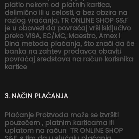
platio nekom od platnih kartica,
delimično ili u celosti, a bez obzira na
razlog vraćanja, TR ONLINE SHOP S&F
je u obavezi da povraćaj vrši isključivo
preko VISA, EC/MC, Maestro, Amex i
Dina metoda plaćanja, što znači da će
banka na zahtev prodavca obaviti
povraćaj sredstava na račun korisnika
kartice
3. NAČIN PLAĆANJA
Plaćanje Proizvoda može se izvršiti
pouzećem , platnim karticama ili
uplatom na račun TR ONLINE SHOP
S&F, s tim da u slučaju plaćanja