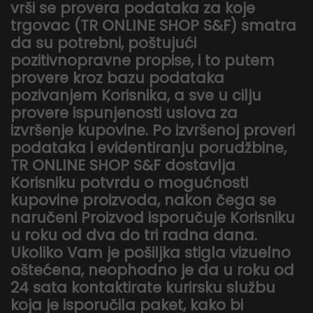
vrši se provera podataka za koje
trgovac (TR ONLINE SHOP S&F) smatra
da su potrebni, poštujući
pozitivnopravne propise, i to putem
provere kroz bazu podataka
pozivanjem Korisnika, a sve u cilju
provere ispunjenosti uslova za
izvršenje kupovine. Po izvršenoj proveri
podataka i evidentiranju porudžbine,
TR ONLINE SHOP S&F dostavlja
Korisniku potvrdu o mogućnosti
kupovine proizvoda, nakon čega se
naručeni Proizvod isporučuje Korisniku
u roku od dva do tri radna dana.
Ukoliko Vam je pošiljka stigla vizuelno
oštećena, neophodno je da u roku od
24 sata kontaktirate kurirsku službu
koja je isporučila paket, kako bi