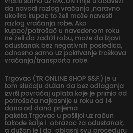
vratiti samo uz RAČUN i nije u obavezi
da navodi razlog vraćanja ,naravno
ukoliko kupac to želi može navesti
razlog vraćanja robe. Ako
kupac/potrošač u navedenom roku
ne želi da zadrži robu, može da izjavi
odustanak bez negativnih posledica,
odnosno samo uz pokrivanje troškova
vraćanja/transporta robe.
Trgovac (TR ONLINE SHOP S&F.) je u
tom slučaju dužan da bez odlaganja
izvrši povraćaj uplata koje je primio od
potrošača najkasnije u roku od 14
dana od dana prijema
paketa.Trgovac u pošiljci uz račun
takođe šalje i obrazac za odustanak,
a dužan je i da objasni svu proceduru