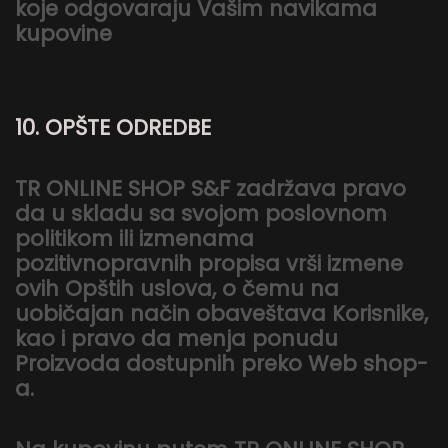
koje odgovaraju Vašim navikama
kupovine
10. OPŠTE ODREDBE
TR ONLINE SHOP S&F zadržava pravo
da u skladu sa svojom poslovnom
politikom ili izmenama
pozitivnopravnih propisa vrši izmene
ovih Opštih uslova, o čemu na
uobičajan način obaveštava Korisnike,
kao i pravo da menja ponudu
Proizvoda dostupnih preko Web shop-
a.