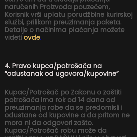
naručenih Proizvoda pouzećem,
Korisnik vrši uplatu porudžbine kurirskoj
službi, prilikom preuzimanja paketa.
Detalje o načinima plaćanja možete
videti
ovde
.
4. Pravo kupca/potrošača na
“odustanak od ugovora/kupovine”
Kupac/Potrošač po Zakonu o zaštiti
potrošača ima rok od 14 dana od
preuzimanja robe da se predomisli i
odustane od kupovine a da pritom ne
mora ni da odgovori zašto.
Kupac/Potrošač robu može da