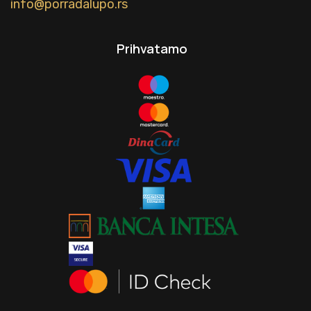
info@porradalupo.rs
Prihvatamo