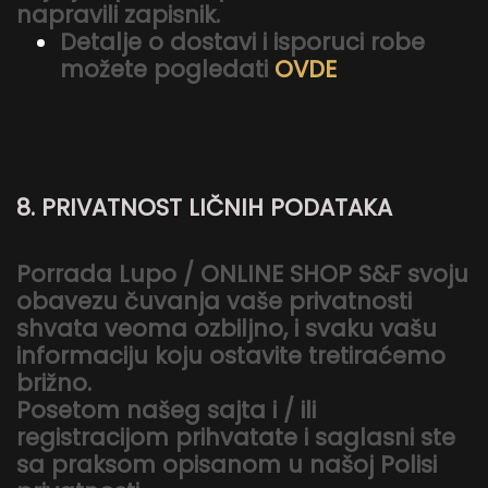
napravili zapisnik.
Detalje o dostavi i isporuci robe
možete pogledati
OVDE
8. PRIVATNOST LIČNIH PODATAKA
Porrada Lupo / ONLINE SHOP S&F svoju
obavezu čuvanja vaše privatnosti
shvata veoma ozbiljno, i svaku vašu
informaciju koju ostavite tretiraćemo
brižno.
Posetom našeg sajta i / ili
registracijom prihvatate i saglasni ste
sa praksom opisanom u našoj Polisi