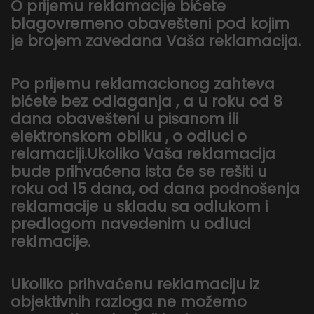
O prijemu reklamacije bićete
blagovremeno obavešteni pod kojim
je brojem zavedana Vaša reklamacija.
Po prijemu reklamacionog zahteva
bićete bez odlaganja , a u roku od 8
dana obavešteni u pisanom ili
elektronskom obliku , o odluci o
relamaciji.Ukoliko Vaša reklamacija
bude prihvaćena ista će se rešiti u
roku od 15 dana, od dana podnošenja
reklamacije u skladu sa odlukom i
predlogom navedenim u odluci
reklmacije.
Ukoliko prihvaćenu reklamaciju iz
objektivnih razloga ne možemo