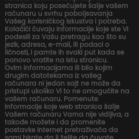
stranica koju posećujete šalje vašem
računaru u svrhu poboljsavanja
Vašeg korisničkog iskustva i potreba.
Kolačići čuvaju informacije koje ste Vi
podesili za Vašu pretragu kao što su
jezik, adresa, e-mail, ili podaci o
ličnosti, i pamte ih svaki put kada se
ponovo vratite na istu stranicu.
Ovim informacijama ili bilo kojim
drugim datotekama iz vašeg
računara ni jedan sajt ne može da
pristupi ukoliko Vi to ne omogućite na
vašem računaru. Pomenute
informacije koje web stranica šalje
Vašem računaru Vama nije vidljiva, a
takođe možete i da promenite
postavke internet pretraživača da
sami birate da li želite da čuvate