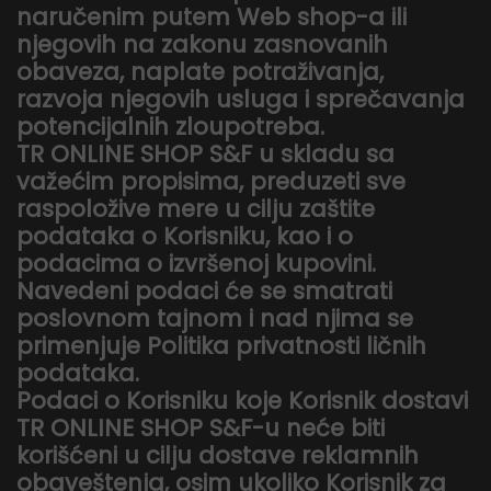
naručenim putem Web shop-a ili
njegovih na zakonu zasnovanih
obaveza, naplate potraživanja,
razvoja njegovih usluga i sprečavanja
potencijalnih zloupotreba.
TR ONLINE SHOP S&F u skladu sa
važećim propisima, preduzeti sve
raspoložive mere u cilju zaštite
podataka o Korisniku, kao i o
podacima o izvršenoj kupovini.
Navedeni podaci će se smatrati
poslovnom tajnom i nad njima se
primenjuje Politika privatnosti ličnih
podataka.
Podaci o Korisniku koje Korisnik dostavi
TR ONLINE SHOP S&F-u neće biti
korišćeni u cilju dostave reklamnih
obaveštenja, osim ukoliko Korisnik za