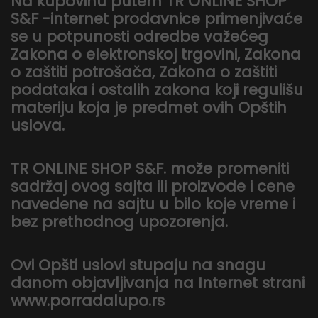
Na kupovinu putem TR ONLINE SHOP
S&F -internet prodavnice primenjivaće
se u potpunosti odredbe važećeg
Zakona o elektronskoj trgovini, Zakona
o zaštiti potrošača, Zakona o zaštiti
podataka i ostalih zakona koji regulišu
materiju koja je predmet ovih Opštih
uslova.
TR ONLINE SHOP S&F. može promeniti
sadržaj ovog sajta ili proizvode i cene
navedene na sajtu u bilo koje vreme i
bez prethodnog upozorenja.
Ovi Opšti uslovi stupaju na snagu
danom objavljivanja na Internet strani
www.porradalupo.rs