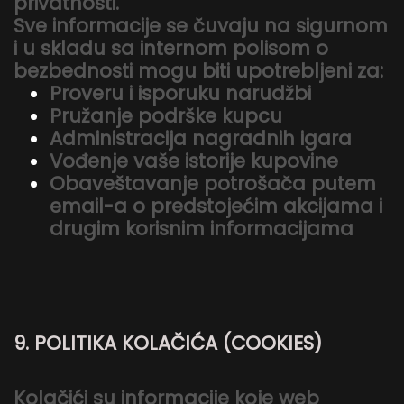
privatnosti.
Sve informacije se čuvaju na sigurnom
i u skladu sa internom polisom o
bezbednosti mogu biti upotrebljeni za:
Proveru i isporuku narudžbi
Pružanje podrške kupcu
Administracija nagradnih igara
Vođenje vaše istorije kupovine
Obaveštavanje potrošača putem
email-a o predstojećim akcijama i
drugim korisnim informacijama
9. POLITIKA KOLAČIĆA (COOKIES)
Kolačići su informacije koje web