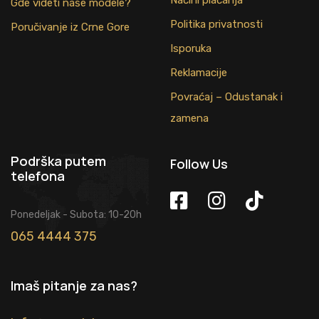
Gde videti naše modele?
Politika privatnosti
Poručivanje iz Crne Gore
Isporuka
Reklamacije
Povraćaj – Odustanak i
zamena
Podrška putem
Follow Us
telefona
Ponedeljak - Subota: 10-20h
065 4444 375
Imaš pitanje za nas?