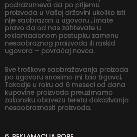
podrazumeva da po prijemu
proizvoda u Vašoj državini ukoliko isti
nije saobrazan u ugovoru , imate
pravo da od nas zahtevate u
reklamacionom postupku zamenu
nesaobraznog proizvoda ili raskid
ugovora – povraćaj novca.
Sve troškove saobražavanja proizoda
po ugovoru snosimo mi kao trgovci.
Takodje u roku od 6 meseci od dana
kupovine proizvoda preuzimamo
zakonsku obavezu tereta dokazivanja
nesaobraznosti proizvoda.
6. REKLAMACIJA ROBE