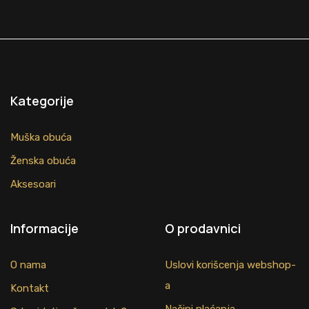
Kategorije
Muška obuća
Ženska obuća
Aksesoari
Informacije
O prodavnici
O nama
Uslovi korišcenja webshop-
a
Kontakt
Načini plaćanja